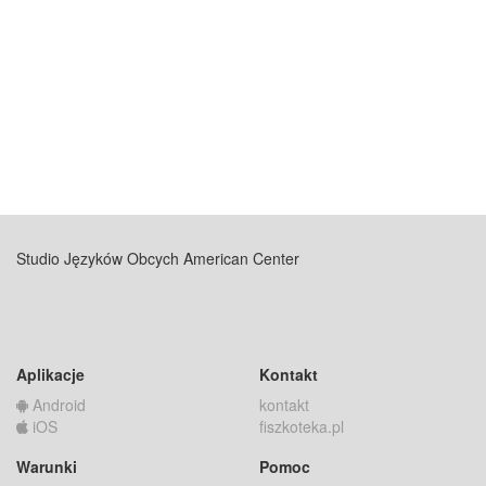
Studio Języków Obcych American Center
Aplikacje
Kontakt
Android
kontakt
iOS
fiszkoteka.pl
Warunki
Pomoc